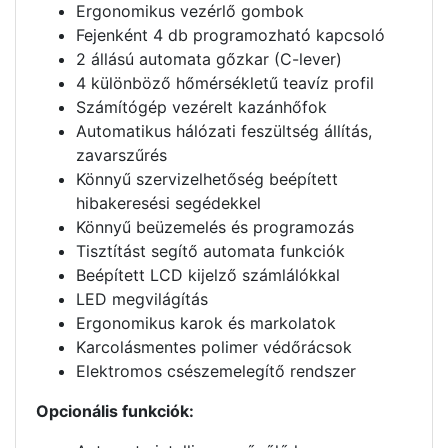
Ergonomikus vezérlő gombok
Fejenként 4 db programozható kapcsoló
2 állású automata gőzkar (C-lever)
4 különböző hőmérsékletű teavíz profil
Számítógép vezérelt kazánhőfok
Automatikus hálózati feszültség állítás,
zavarszűrés
Könnyű szervizelhetőség beépített
hibakeresési segédekkel
Könnyű beüzemelés és programozás
Tisztítást segítő automata funkciók
Beépített LCD kijelző számlálókkal
LED megvilágítás
Ergonomikus karok és markolatok
Karcolásmentes polimer védőrácsok
Elektromos csészemelegítő rendszer
Opcionális funkciók: