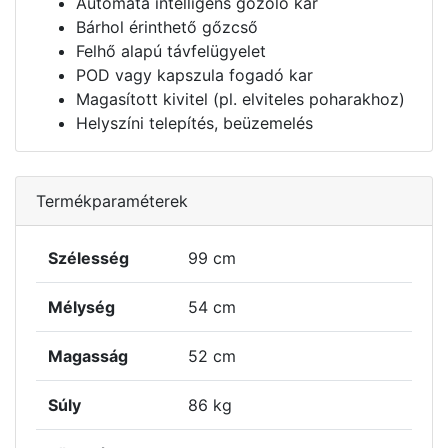
Automata intelligens gőzőlő kar
Bárhol érinthető gőzcső
Felhő alapú távfelügyelet
POD vagy kapszula fogadó kar
Magasított kivitel (pl. elviteles poharakhoz)
Helyszíni telepítés, beüzemelés
Termékparaméterek
Szélesség
99 cm
Mélység
54 cm
Magasság
52 cm
Súly
86 kg